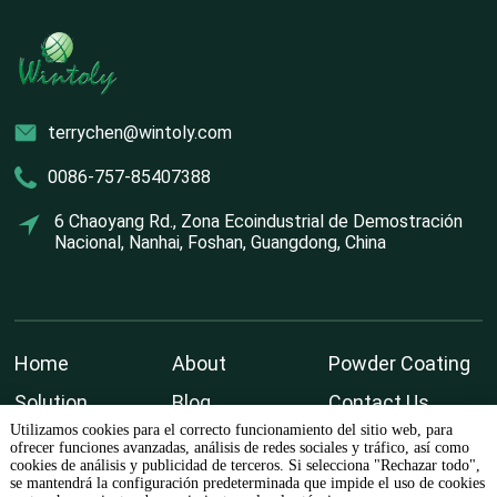
terrychen@wintoly.com
0086-757-85407388
6 Chaoyang Rd., Zona Ecoindustrial de Demostración
Nacional, Nanhai, Foshan, Guangdong, China
Home
About
Powder Coating
Solution
Blog
Contact Us
Utilizamos cookies para el correcto funcionamiento del sitio web, para
ofrecer funciones avanzadas, análisis de redes sociales y tráfico, así como
cookies de análisis y publicidad de terceros. Si selecciona "Rechazar todo",
se mantendrá la configuración predeterminada que impide el uso de cookies