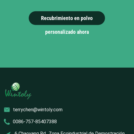
Recubrimiento en polvo
personalizado ahora
terrychen@wintoly.com
0086-757-85407388
6 Chaoyang Rd., Zona Ecoindustrial de Demostración