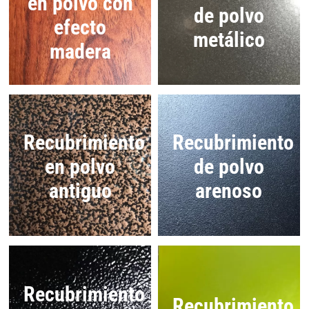
en polvo con
de polvo
efecto
metálico
madera
Recubrimiento
Recubrimiento
en polvo
de polvo
antiguo
arenoso
Recubrimiento
Recubrimiento