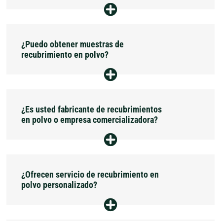
con fábricas profesionales e instalaciones de
construyendo Foshan Wolong Chemical Co.,
Ltd., con una superficie de 20.000 metros
I+D en China para satisfacer las características
cuadrados.
de los productos en constante evolución y las
Las opciones de pago son negociables y, por lo
¿Puedo obtener muestras de
2006
necesidades personalizadas de los clientes.
general, se rigen por contratos y acuerdos.
recubrimiento en polvo?
Gracias a nuestros más de veinte años de
La empresa obtuvo la certificación del sistema
experiencia en producción y comercialización,
de calidad internacional ISO9001:2000 y la
certificación ISO14001:2004.
podemos satisfacer todas las necesidades de
Sí, podemos hacerle muestras antes de que
¿Es usted fabricante de recubrimientos
los fabricantes de equipos originales (OEM) y
realice el pedido al por mayor.
en polvo o empresa comercializadora?
ofrecer mejores productos a precios más bajos.
2008
Somos un fabricante líder de recubrimientos en
Los recubrimientos en polvo de la empresa
¿Ofrecen servicio de recubrimiento en
comenzaron a exportarse a mercados
polvo en China, contamos con nuestra propia
polvo personalizado?
extranjeros.
fábrica y centro de I+D, y todos nuestros
productos se venden directamente de fábrica.