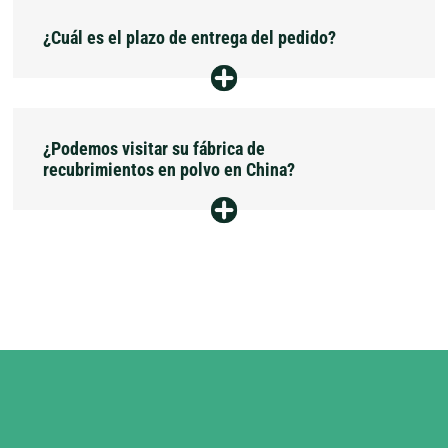
Sí, aceptamos recubrimientos en polvo
¿Cuál es el plazo de entrega del pedido?
personalizados y contamos con un equipo
profesional de I+D para satisfacer sus
necesidades.
El plazo de entrega del producto depende de la
¿Podemos visitar su fábrica de
cantidad solicitada, y haremos todo lo posible
recubrimientos en polvo en China?
para garantizar la mayor rapidez en la entrega.
Por supuesto, recibimos con gusto a todos los
clientes que deseen visitar nuestra fábrica de
recubrimientos en polvo.
Organizaremos el itinerario con antelación; si
necesita visitarnos, por favor infórmenos con
tiempo.