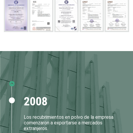
La empresa invirtió en el proyecto nacional de
demostración ecológica de Nanhai,
construyendo Foshan Wolong Chemical Co.,
Ltd., con una superficie de 20.000 metros
cuadrados.
2006
La empresa obtuvo la certificación del sistema
de calidad internacional ISO9001:2000 y la
certificación ISO14001:2004.
2008
Los recubrimientos en polvo de la empresa
comenzaron a exportarse a mercados
extranjeros.