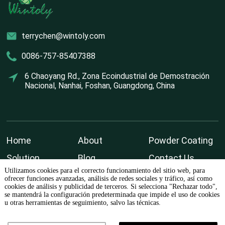
terrychen@wintoly.com
0086-757-85407388
6 Chaoyang Rd., Zona Ecoindustrial de Demostración
Nacional, Nanhai, Foshan, Guangdong, China
Home
About
Powder Coating
Solution
Blog
Contact Us
Utilizamos cookies para el correcto funcionamiento del sitio web, para
ofrecer funciones avanzadas, análisis de redes sociales y tráfico, así como
cookies de análisis y publicidad de terceros. Si selecciona "Rechazar todo",
se mantendrá la configuración predeterminada que impide el uso de cookies
u otras herramientas de seguimiento, salvo las técnicas.
© 2023 Foshan Wolong Chemical Plant Co., Ltd